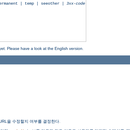
permanent | temp | seeother |
3xx-code
yet. Please have a look at the English version.
URL을 수정할지 여부를 결정한다.