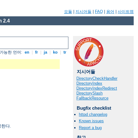
모듈
|
지시어들
|
FAQ
|
용어
|
사이트맵
 2.4
가능한 언어:
en
|
fr
|
ja
|
ko
|
tr
지시어들
DirectoryCheckHandler
DirectoryIndex
DirectoryIndexRedirect
DirectorySlash
FallbackResource
Bugfix checklist
httpd changelog
Known issues
공한다.
Report a bug
참고