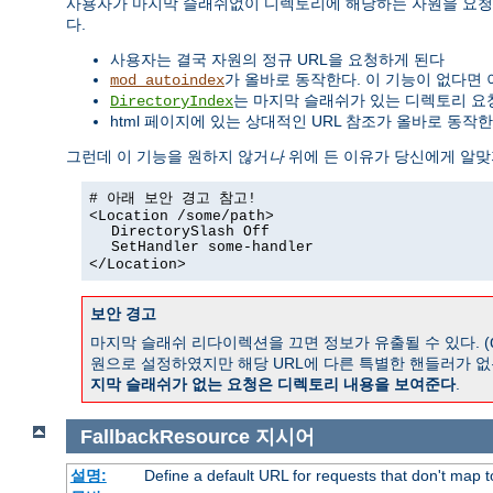
사용자가 마지막 슬래쉬없이 디렉토리에 해당하는 자원을 요청
다.
사용자는 결국 자원의 정규 URL을 요청하게 된다
가 올바로 동작한다. 이 기능이 없다면 
mod_autoindex
는 마지막 슬래쉬가 있는 디렉토리 요
DirectoryIndex
html 페이지에 있는 상대적인 URL 참조가 올바로 동작한
그런데 이 기능을 원하지 않거
나
위에 든 이유가 당신에게 알맞
# 아래 보안 경고 참고!
<Location /some/path>
DirectorySlash Off
SetHandler some-handler
</Location>
보안 경고
마지막 슬래쉬 리다이렉션을 끄면 정보가 유출될 수 있다. (
원으로 설정하였지만 해당 URL에 다른 특별한 핸들러가 없
지막 슬래쉬가 없는 요청은 디렉토리 내용을 보여준다
.
FallbackResource
지시어
설명:
Define a default URL for requests that don't map to