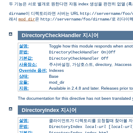
두 기능은 서로 별개로 원한다면 자동 index 생성을 완전히 없앨 (혹
이 디렉토리라면 서버는 URL
dirname
http://servername/foo/
래서
은
로 리다이렉
mod_dir
http://servername/foo/dirname/
DirectoryCheckHandler
지시어
설명:
Toggle how this module responds when anoth
문법:
DirectoryCheckHandler On|Off
기본값:
DirectoryCheckHandler Off
사용장소:
주서버설정, 가상호스트, directory, .htaccess
Override 옵션:
Indexes
상태:
Base
모듈:
mod_dir
지원:
Available in 2.4.8 and later. Releases prior t
The documentation for this directive has not been translated 
DirectoryIndex
지시어
설명:
클라이언트가 디렉토리를 요청할때 찾아볼 자
문법:
DirectoryIndex
local-url
[
local-url
기본값: