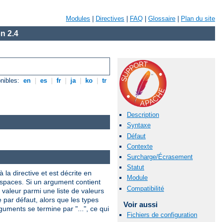
Modules
|
Directives
|
FAQ
|
Glossaire
|
Plan du site
n 2.4
nibles:
en
|
es
|
fr
|
ja
|
ko
|
tr
Description
Syntaxe
Défaut
Contexte
Surcharge/Écrasement
Statut
 la directive et est décrite en
Module
 espaces. Si un argument contient
Compatibilité
valeur parmi une liste de valeurs
e par défaut, alors que les types
Voir aussi
uments se termine par "...", ce qui
Fichiers de configuration