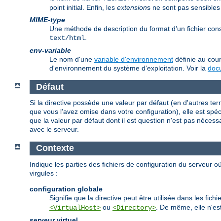
point initial. Enfin, les
extension
s ne sont pas sensibles
MIME-type
Une méthode de description du format d'un fichier co
.
text/html
env-variable
Le nom d'une
variable d'environnement
définie au cour
d'environnement du système d'exploitation. Voir la
docu
Défaut
Si la directive possède une valeur par défaut (en d'autres te
que vous l'avez omise dans votre configuration), elle est spécif
que la valeur par défaut dont il est question n'est pas nécess
avec le serveur.
Contexte
Indique les parties des fichiers de configuration du serveur où
virgules :
configuration globale
Signifie que la directive peut être utilisée dans les fic
ou
. De même, elle n'est
<VirtualHost>
<Directory>
serveur virtuel