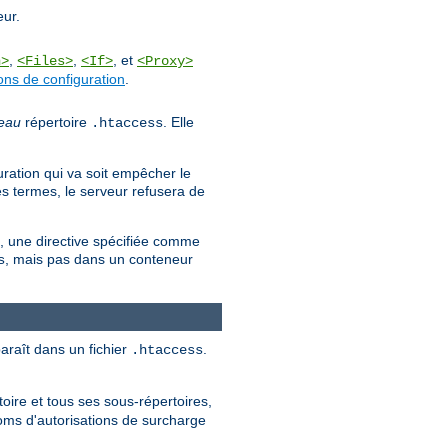
eur.
,
,
, et
n>
<Files>
<If>
<Proxy>
ons de configuration
.
eau
répertoire
. Elle
.htaccess
uration qui va soit empêcher le
es termes, le serveur refusera de
es, une directive spécifiée comme
, mais pas dans un conteneur
s
paraît dans un fichier
.
.htaccess
oire et tous ses sous-répertoires,
noms d'autorisations de surcharge