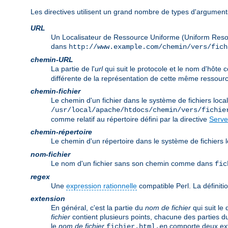
Les directives utilisent un grand nombre de types d'arguments
URL
Un Localisateur de Ressource Uniforme (Uniform Reso
dans
http://www.example.com/chemin/vers/fich
chemin-URL
La partie de l'
url
qui suit le protocole et le nom d'hôt
différente de la représentation de cette même ressourc
chemin-fichier
Le chemin d'un fichier dans le système de fichiers lo
/usr/local/apache/htdocs/chemin/vers/fichie
comme relatif au répertoire défini par la directive
Serve
chemin-répertoire
Le chemin d'un répertoire dans le système de fichier
nom-fichier
Le nom d'un fichier sans son chemin comme dans
fic
regex
Une
expression rationnelle
compatible Perl. La définitio
extension
En général, c'est la partie du
nom de fichier
qui suit le
fichier
contient plusieurs points, chacune des parties d
le
nom de fichier
comporte deux ex
fichier.html.en