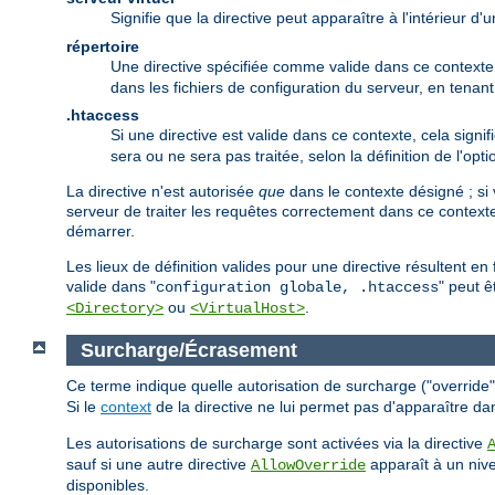
Signifie que la directive peut apparaître à l'intérieur d
répertoire
Une directive spécifiée comme valide dans ce contexte p
dans les fichiers de configuration du serveur, en tena
.htaccess
Si une directive est valide dans ce contexte, cela signif
sera ou ne sera pas traitée, selon la définition de l'opt
La directive n'est autorisée
que
dans le contexte désigné ; si 
serveur de traiter les requêtes correctement dans ce contexte
démarrer.
Les lieux de définition valides pour une directive résultent e
valide dans "
" peut ê
configuration globale, .htaccess
ou
.
<Directory>
<VirtualHost>
Surcharge/Écrasement
Ce terme indique quelle autorisation de surcharge ("override") 
Si le
context
de la directive ne lui permet pas d'apparaître da
Les autorisations de surcharge sont activées via la directive
sauf si une autre directive
apparaît à un nive
AllowOverride
disponibles.