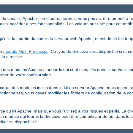
ve du coeur d'Apache ; en d'autres termes, vous pouvez être amené à r
ainsi accéder à ses fonctionnalités. Les valeurs possible pour cet attrib
qu'elle fait partie du coeur du serveur web Apache, et est de ce fait touj
un
module Multi-Processus
. Ce type de directive sera disponible si et s
 la directive.
 un des modules Apache standards qui sont compilés dans le serveur par 
rimer de votre configuration.
e par un des modules inclus dans le kit du serveur Apache, mais qui ne 
onctionnalités, vous devez modifier les fichiers de configuration de la co
rtie du kit Apache, mais que vous l'utilisez à vos risques et périls. La di
Le module qui fournit la directive peut être compilé par défaut dans le 
fier sa disponibilité.