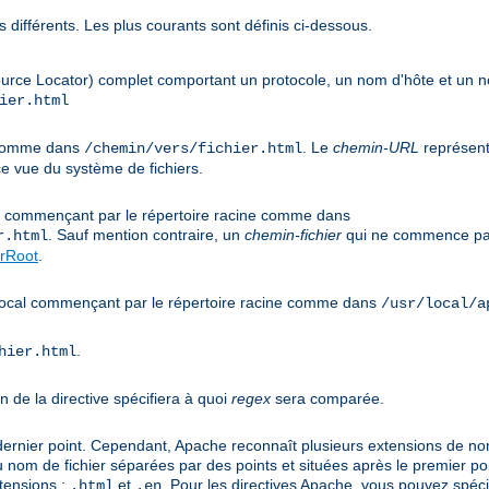
 différents. Les plus courants sont définis ci-dessous.
urce Locator) complet comportant un protocole, un nom d'hôte et un
ier.html
e comme dans
. Le
chemin-URL
représent
/chemin/vers/fichier.html
e vue du système de fichiers.
cal commençant par le répertoire racine comme dans
. Sauf mention contraire, un
chemin-fichier
qui ne commence pas
r.html
rRoot
.
s local commençant par le répertoire racine comme dans
/usr/local/a
.
hier.html
n de la directive spécifiera à quoi
regex
sera comparée.
 dernier point. Cependant, Apache reconnaît plusieurs extensions de noms
u nom de fichier séparées par des points et situées après le premier po
tensions :
et
. Pour les directives Apache, vous pouvez spéci
.html
.en