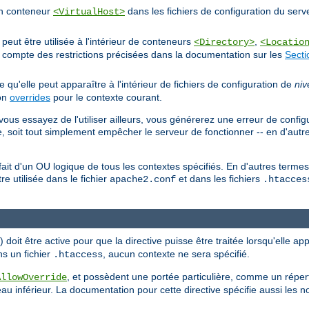
'un conteneur
dans les fichiers de configuration du serv
<VirtualHost>
eut être utilisée à l'intérieur de conteneurs
,
<Directory>
<Locatio
nt compte des restrictions précisées dans la documentation sur les
Secti
ie qu'elle peut apparaître à l'intérieur de fichiers de configuration de
niv
ion
overrides
pour le contexte courant.
vous essayez de l'utiliser ailleurs, vous générerez une erreur de config
, soit tout simplement empêcher le serveur de fonctionner -- en d'autr
n fait d'un OU logique de tous les contextes spécifiés. En d'autres term
tre utilisée dans le fichier
et dans les fichiers
apache2.conf
.htacces
doit être active pour que la directive puisse être traitée lorsqu'elle ap
ns un fichier
, aucun contexte ne sera spécifié.
.htaccess
, et possèdent une portée particulière, comme un répert
AllowOverride
au inférieur. La documentation pour cette directive spécifie aussi les 