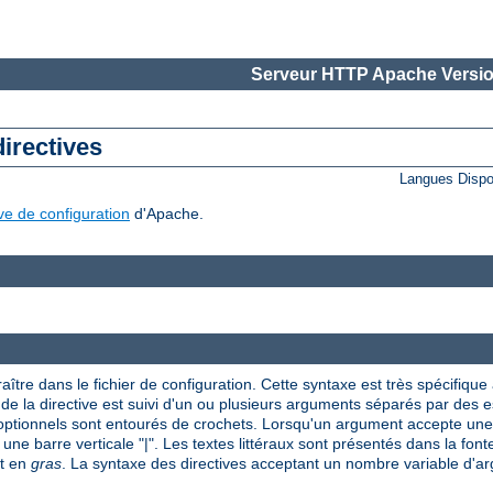
Serveur HTTP Apache Versio
directives
Langues Dispo
ive de configuration
d'Apache.
aître dans le fichier de configuration. Cette syntaxe est très spécifique à
om de la directive est suivi d'un ou plusieurs arguments séparés par des
 optionnels sont entourés de crochets. Lorsqu'un argument accepte une 
 une barre verticale "|". Les textes littéraux sont présentés dans la font
nt en
gras
. La syntaxe des directives acceptant un nombre variable d'arg