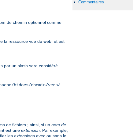
Commentaires
 nom de chemin optionnel comme
e la ressource vue du web, et est
 par un slash sera considéré
.
pache/htdocs/chemin/vers/
 de fichiers ; ainsi, si un
nom de
int est une
extension
. Par exemple,
fier les
extension
s avec ou sans le